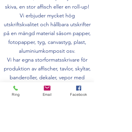
skiva, en stor affisch eller en roll-up!
Vi erbjuder mycket hög
utskriftskvalitet och hållbara utskrifter
på en mängd material såsom papper,
fotopapper, tyg, canvastyg, plast,
aluminiumkomposit osv.
Vi har egna storformatsskrivare för
produktion av affischer, tavlor, skyltar,
banderoller, dekaler, vepor med
mera. Efterbehandling såsom
exempelvis laminering, montering
Ring
Email
Facebook
och limning på skivor av olika
material utför vi givetvis också!
För mera information, tag kontakt
med oss så planerar vi ditt stora